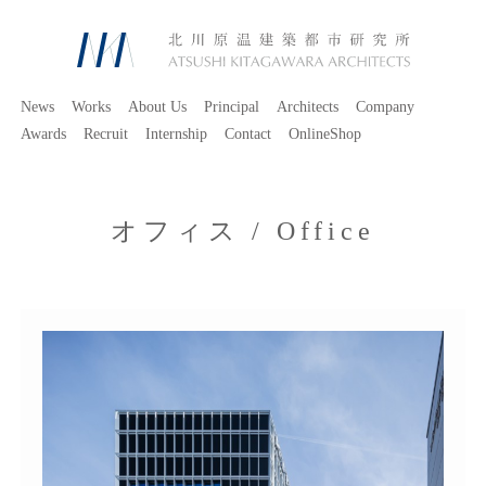
News
Works
About Us
Principal
Architects
Company
Awards
Recruit
Internship
Contact
OnlineShop
オフィス / Office