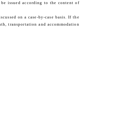
l be issued according to the content of
iscussed on a case-by-case basis. If the
nth, transportation and accommodation
p