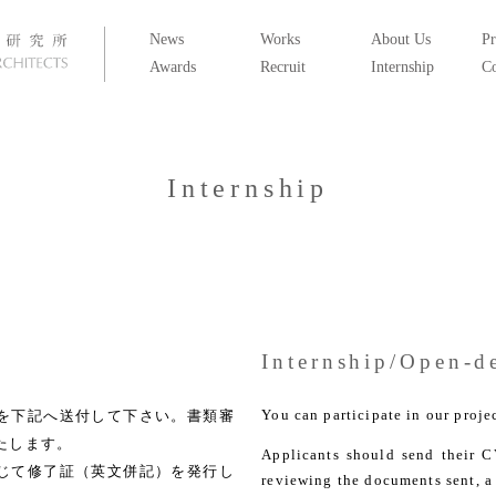
News
Works
About Us
Pr
Awards
Recruit
Internship
Co
Internship
Internship/Open-d
You can participate in our proje
を下記へ送付して下さい。書類審
たします。
Applicants should send their C
じて修了証（英文併記）を発行し
reviewing the documents sent, a