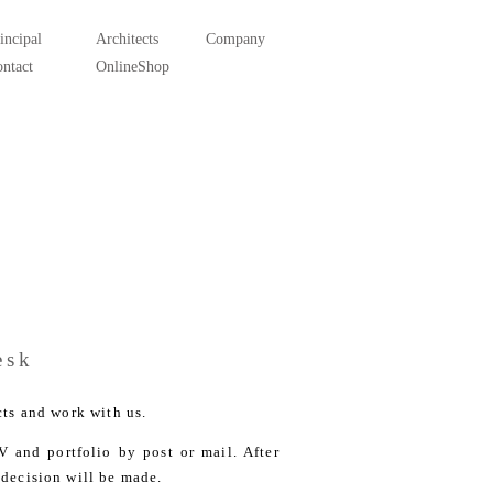
incipal
Architects
Company
ntact
OnlineShop
esk
cts and work with us.
V and portfolio by post or mail. After
 decision will be made.