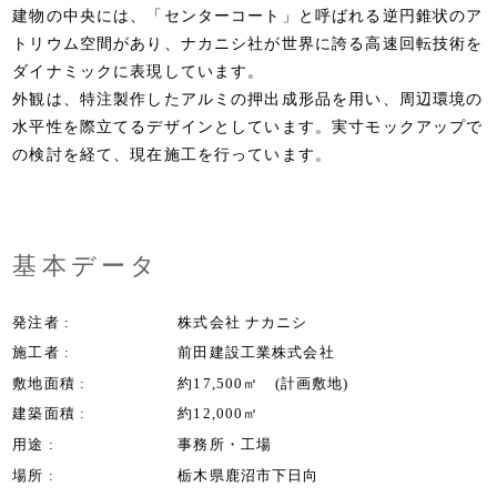
建物の中央には、「センターコート」と呼ばれる逆円錐状のア
トリウム空間があり、ナカニシ社が世界に誇る高速回転技術を
ダイナミックに表現しています。
外観は、特注製作したアルミの押出成形品を用い、周辺環境の
水平性を際立てるデザインとしています。実寸モックアップで
の検討を経て、現在施工を行っています。
基本データ
発注者
株式会社 ナカニシ
施工者
前田建設工業株式会社
敷地面積
約17,500㎡ (計画敷地)
建築面積
約12,000㎡
用途
事務所・工場
場所
栃木県鹿沼市下日向