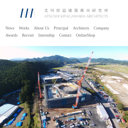
News
Works
About Us
Principal
Architects
Company
Awards
Recruit
Internship
Contact
OnlineShop