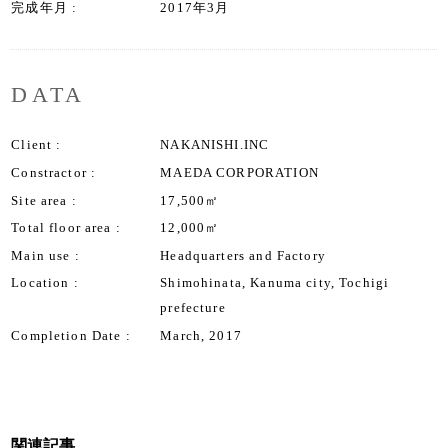
完成年月
2017年3月
DATA
Client
NAKANISHI.INC
Constractor
MAEDA CORPORATION
Site area
17,500㎡
Total floor area
12,000㎡
Main use
Headquarters and Factory
Location
Shimohinata, Kanuma city, Tochigi
prefecture
Completion Date
March, 2017
関連記事