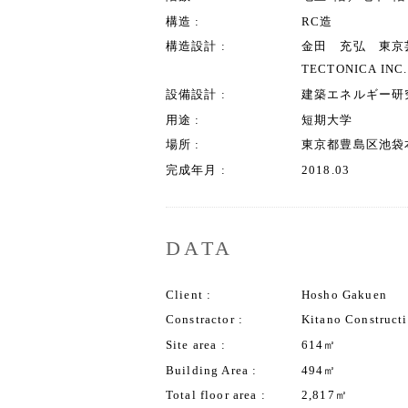
構造
RC造
構造設計
金田 充弘 東京芸術
TECTONICA INC.
設備設計
建築エネルギー研
用途
短期大学
場所
東京都豊島区池袋
完成年月
2018.03
DATA
Client
Hosho Gakuen
Constractor
Kitano Construct
Site area
614㎡
Building Area
494㎡
Total floor area
2,817㎡