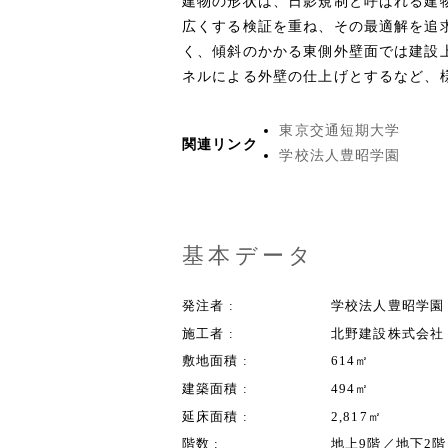
建物の形状は、日影規制と呼ばれる建
広くする検証を重ね、その最適解を追
く、傾斜のかかる東側外壁面では建設
ネルによる外壁の仕上げとするなど、
東京交通短期大学
関連リンク
学校法人豊昭学園
基本データ
発注者
学校法人豊昭学園
施工者
北野建設株式会社
敷地面積
614㎡
建築面積
494㎡
延床面積
2,817㎡
階数
地上9階／地下2階