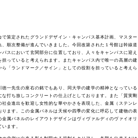
会で策定されたグランドデザイン・キャンパス基本計画、マスター
れ、順次整備が進んでいきました。今回改築された１号館は幹線道
ンパスにおいて玄関部分に位置しており、人々をキャンパスに迎え
を担っていると考えられます。またキャンパス内で唯一の高層の建
から「ランドマーク／サイン」としての役割を担っていると考えら
川徳一先生の座右の銘でもあり、同大学の建学の精神となっている
丈な打ち放しコンクリートの仕上げとしております。また「質実剛
の社会進出を歓迎し女性的な華やかさを表現した、金属（ステンレ
おります。この金属パネルは天候や四季の変化に呼応して建物の表
め金属パネルのレイアウトデザインはヴィヴァルディのヴァイオリ
ています。