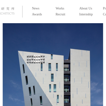
News
Works
About Us
Pr
Awards
Recruit
Internship
Co