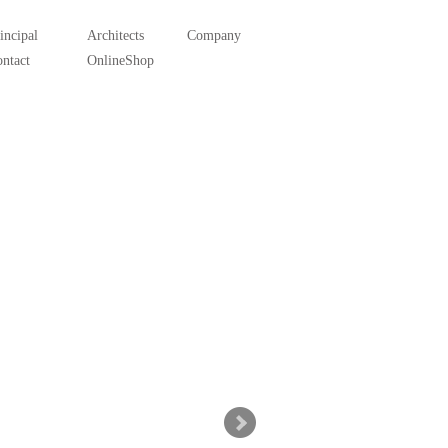
incipal
Architects
Company
ntact
OnlineShop