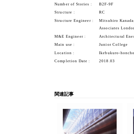
Number of Stories
B2F-9F
Structure
RC
Structure Engineer
Mitsuhiro Kanada,
Associates Londo
M&E Engineer
Architectural Ene
Main use
Junior College
Location
Ikebukuro-honcho
Completion Date
2018.03
関連記事