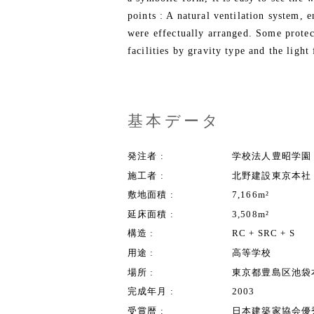
points : A natural ventilation system, 
were effectually arranged. Some protec
facilities by gravity type and the light
基本データ
発注者
学校法人豊昭学園
施工者
北野建設東京本社
敷地面積
7,166m²
延床面積
3,508m²
構造
RC + SRC + S
用途
高等学校
場所
東京都豊島区池袋
完成年月
2003
受賞暦
日本建築家協会優秀