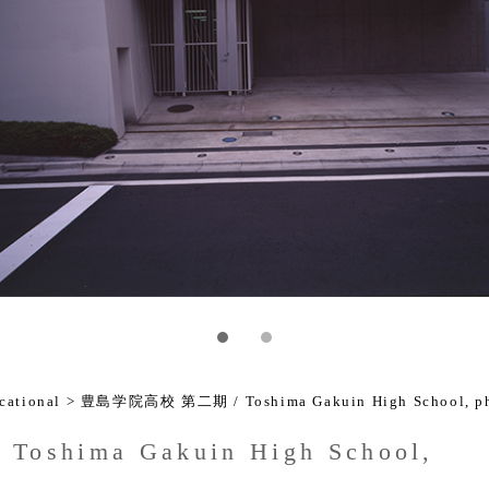
ational
> 豊島学院高校 第二期 / Toshima Gakuin High School, p
hima Gakuin High School,