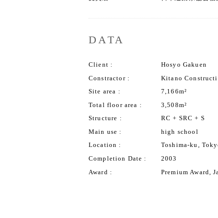
DATA
Client
Hosyo Gakuen
Constractor
Kitano Construct
Site area
7,166m²
Total floor area
3,508m²
Structure
RC + SRC + S
Main use
high school
Location
Toshima-ku, Tok
Completion Date
2003
Award
Premium Award, Ja