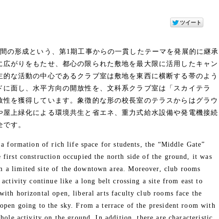
空間の形成という、第1期工事からの一貫したテーマを発展的に継承
に広がりをもたせ、都心の限られた敷地を最大限に活用したキャン
主的な活動の中心であるクラブ室は敷地を東西に横断する帯のよう
ドに面し、水平方向の開放性を、文科系クラブ室は「スカイテラ
放性を獲得しています。象徴的な形の校長室のテラスからはグラウ
や屋上緑化による環境共生と省エネ、重力式給水設備や発電機接続
全です。
 a formation of rich life space for students, the “Middle Gate”
first construction occupied the north side of the ground, it was
 a limited site of the downtown area. Moreover, club rooms
activity continue like a long belt crossing a site from east to
ith horizontal open, liberal arts faculty club rooms face the
 open going to the sky. From a terrace of the president room with
hole activity on the ground. In addition, there are characteristic