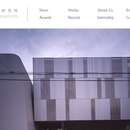
News
Works
About Us
Pr
Awards
Recruit
Internship
Co