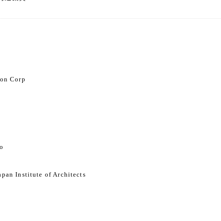
ion Corp
yo
pan Institute of Architects